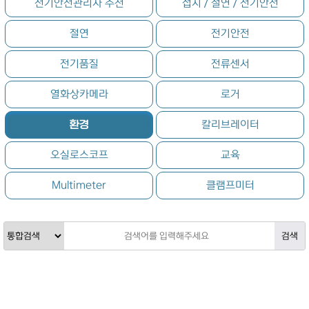
전기안전관리자 추천
접지／절연／전기안전
절연
전기안전
전기품질
전류센서
열화상카메라
로거
환경
칼리브레이터
오실로스코프
교육
Multimeter
클램프미터